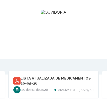
Edital Convocação 06 de 2026 -
Concurso Público ASEB
08 de Mai de 2026
B
PDF
6,07 MB