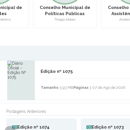
nicipal de
Conselho Municipal de
COMITÊ M
Públicas
Assistência Social -
PROGRAM
ogas –
CMAS
TEMPO
Abbas
Anderson Martins
DE
Edição nº
1075
07 de Ago de 2026
Tamanho
3,93 MB
Páginas
3
Postagens Anteriores
Edição nº
1074
Edição nº
1073