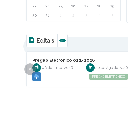
23
24
25
26
27
28
29
30
31
1
2
3
4
5
Editais
VER MAIS
Pregão Eletrônico 022/2026
08 de Jul de 2026
20 de Ago de 202
PREGÃO ELETRÔNICO