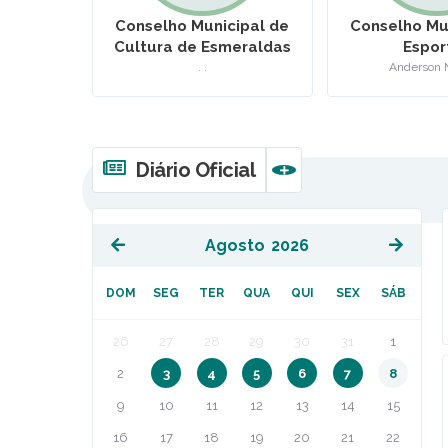
ipal de
Conselho Municipal de
Conselho Mu
eraldas
Esportes
Políticas 
sobre Dr
Anderson Martins
Thiago 
COMA
Diário Oficial
VER MAIS
Agosto
2026
DOM
SEG
TER
QUA
QUI
SEX
SÁB
26
27
28
29
30
31
1
2
3
4
5
6
7
8
9
10
11
12
13
14
15
16
17
18
19
20
21
22