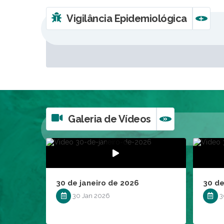
Vigilância Epidemiológica
VER MA
Galeria de Vídeos
VER MAIS
30 de janeiro de 2026
30 de
30 Jan 2026
3