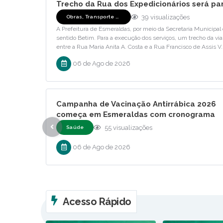
Trecho da Rua dos Expedicionários será par
39
visualizações
Obras, Transporte e...
A Prefeitura de Esmeraldas, por meio da Secretaria Municipal
sentido Betim. Para a execução dos serviços, um trecho da via
entre a Rua Maria Anita A. Costa e a Rua Francisco de Assis V.
06 de Ago de 2026
Campanha de Vacinação Antirrábica 2026
começa em Esmeraldas com cronograma
disponível no site oficial
55
visualizações
Saúde
06 de Ago de 2026
Acesso Rápido