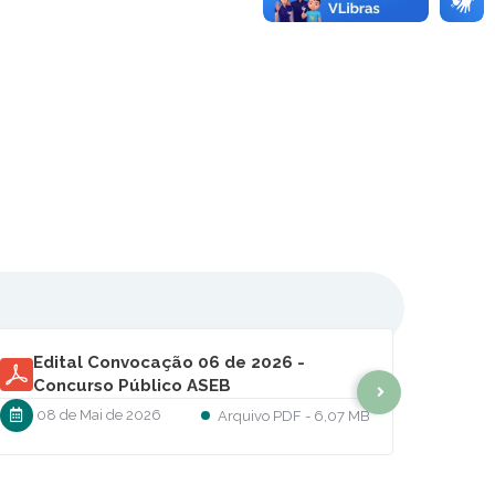
Formulário para recebimento de
benefício Lei
08 de Abr de 2026
DOCX
45,98 KB