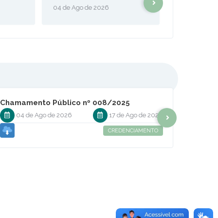
04 de Ago de 2026
03 de Ago de
Chamamento Público nº 008/2025
Pregão
04 de Ago de 2026
17 de Ago de 2026
31 
CREDENCIAMENTO