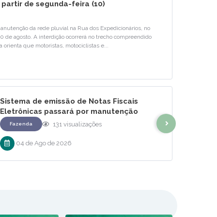
partir de segunda-feira (10)
manutenção da rede pluvial na Rua dos Expedicionários, no
10 de agosto. A interdição ocorrerá no trecho compreendido
 orienta que motoristas, motociclistas e...
Sistema de emissão de Notas Fiscais
SINE E
Eletrônicas passará por manutenção
oportu
programada nesta terça-feira
perfis 
131
visualizações
Fazenda
Desenv
04 de Ago de 2026
04 