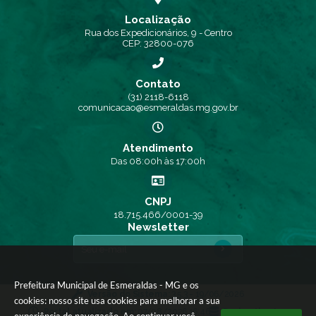
Localização
Rua dos Expedicionários, 9 - Centro
CEP: 32800-076
Contato
(31) 2118-6118
comunicacao@esmeraldas.mg.gov.br
Atendimento
Das 08:00h às 17:00h
CNPJ
18.715.466/0001-39
Newsletter
Prefeitura Municipal de Esmeraldas - MG e os
Versão do Sistema:
3.5.3 - 19/06/2026
cookies: nosso site usa cookies para melhorar a sua
Portal atualizado em:
07/08/2026 16:46
Dados Abertos