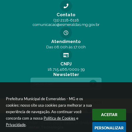
Contato
(31) 2118-6118
comunicacao@esmeraldas.mg.gov.br
Atendimento
Das 08:00h às 17:00h
CNPJ
18.715.466/0001-39
Newsletter
Prefeitura Municipal de Esmeraldas - MG e os
Versão do Sistema:
3.5.3 - 19/06/2026
cookies: nosso site usa cookies para melhorar a sua
Portal atualizado em:
07/08/2026 16:46
Dados Abertos
experiência de navegação. Ao continuar você
ACEITAR
concorda com a nossa
Política de Cookies
e
© Copyright Instar - 2006-2026. Todos os direitos
Privacidade
.
reservados -
Instar Tecnologia
PERSONALIZAR