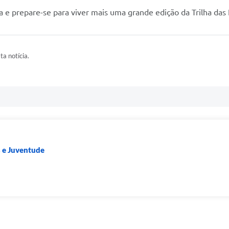
a e prepare-se para viver mais uma grande edição da Trilha das
ta notícia.
s e Juventude