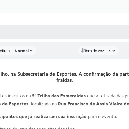
 MÍDIAS
RECEBA NOTÍCIAS
eitura:
Tom de voz:
ulho, na Subsecretaria de Esportes. A confirmação da par
fraldas.
tes inscritos na
5ª Trilha das Esmeraldas
que a retirada das pu
a de Esportes
, localizada na
Rua Francisco de Assis Vieira d
ipantes que já realizaram sua inscrição
para o evento.