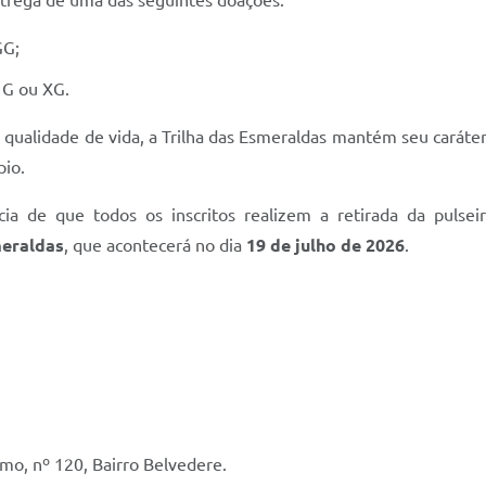
entrega de uma das seguintes doações:
GG;
G ou XG.
 qualidade de vida, a Trilha das Esmeraldas mantém seu caráte
pio.
ia de que todos os inscritos realizem a retirada da pulsei
meraldas
, que acontecerá no dia
19 de julho de 2026
.
mo, nº 120, Bairro Belvedere.