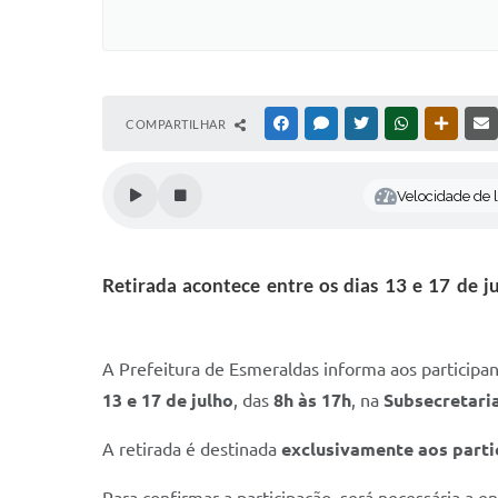
COMPARTILHAR
FACEBOOK
MESSENGER
TWITTER
WHATSAPP
OUTRAS
Velocidade de l
Retirada acontece entre os dias 13 e 17 de j
A Prefeitura de Esmeraldas informa aos participan
13 e 17 de julho
, das
8h às 17h
, na
Subsecretari
A retirada é destinada
exclusivamente aos partic