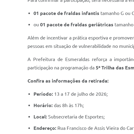
Para confirmar a participação, será necessária a 
01 pacote de fraldas infantis
tamanho G ou 
ou
01 pacote de fraldas geriátricas
tamanho 
Além de incentivar a prática esportiva e promover
pessoas em situação de vulnerabilidade no municí
A Prefeitura de Esmeraldas reforça a importânc
participação na programação da
5ª Trilha das Es
Confira as informações da retirada:
Período:
13 a 17 de julho de 2026;
Horário:
das 8h às 17h;
Local:
Subsecretaria de Esportes;
Endereço:
Rua Francisco de Assis Vieira do Car