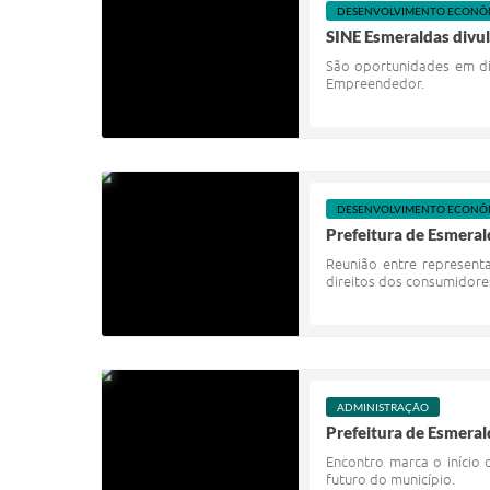
DESENVOLVIMENTO ECONÔ
SINE Esmeraldas divu
São oportunidades em div
Empreendedor.
DESENVOLVIMENTO ECONÔ
Prefeitura de Esmera
Reunião entre represent
direitos dos consumidore
ADMINISTRAÇÃO
Prefeitura de Esmeral
Encontro marca o início
futuro do município.