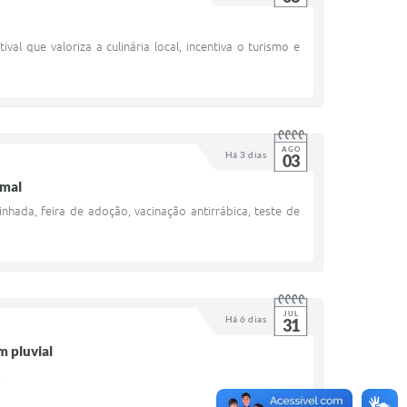
al que valoriza a culinária local, incentiva o turismo e
AGO
Há 3 dias
03
imal
ada, feira de adoção, vacinação antirrábica, teste de
JUL
Há 6 dias
31
m pluvial
.