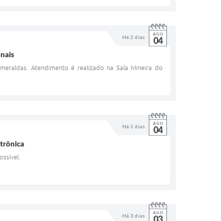
AGO
Há 2 dias
04
onais
meraldas. Atendimento é realizado na Sala Mineira do
AGO
Há 2 dias
04
etrônica
ssível.
AGO
Há 3 dias
03