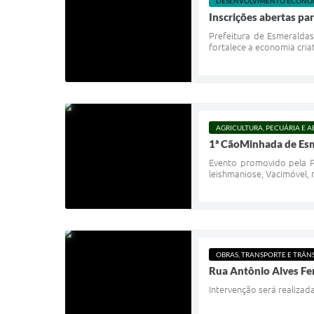
DESENVOLVIMENTO ECONÔ
Inscrições abertas pa
Prefeitura de Esmeraldas 
fortalece a economia cria
AGRICULTURA, PECUÁRIA E 
1ª CãoMinhada de Esm
Evento promovido pela Pr
leishmaniose, Vacimóvel, 
OBRAS, TRANSPORTE E TRÂN
Rua Antônio Alves Fer
Intervenção será realizad