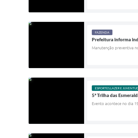
FAZENDA
Prefeitura informa ind
Manutenção preventiva no 
ESPORTES,LAZER E JUVENTU
5ª Trilha das Esmeral
Evento acontece no dia 19