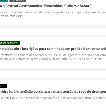
MICO
GOVERNO
ra o Festival Gastronômico "Esmeraldas, Cultura e Sabor"
abre inscrições para estabelecimentos gastronômicos participarem do festiv
tiva do município.
ABASTECIMENTO
eraldas abre inscrições para caminhada em prol do bem-estar an
efeitura de Esmeraldas acontece no dia 16 de agosto e contará com caminh
rua de lazer e diversas ações voltadas ao cuidado e à proteção dos animais.
SITO
reira terá interdição parcial para manutenção da rede de drenage
a a partir das 8h da manhã de segunda-feira, 3 de agosto, no bairro Belvedere