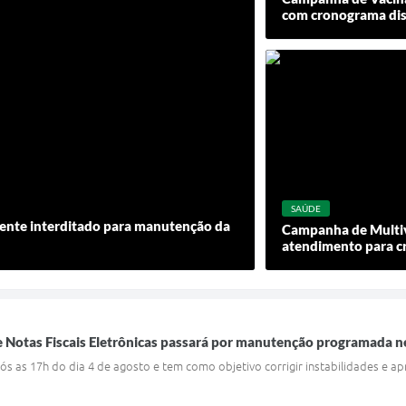
com cronograma disp
SAÚDE
mente interditado para manutenção da
Campanha de Multi
atendimento para cr
 Notas Fiscais Eletrônicas passará por manutenção programada ne
ós as 17h do dia 4 de agosto e tem como objetivo corrigir instabilidades e 