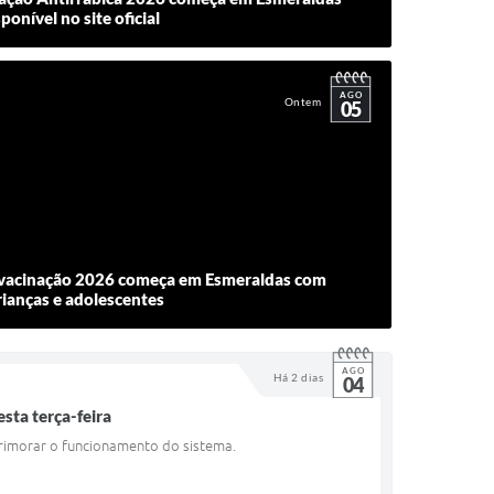
onível no site oficial
AGO
Ontem
05
vacinação 2026 começa em Esmeraldas com
ianças e adolescentes
AGO
Há 2 dias
04
sta terça-feira
aprimorar o funcionamento do sistema.