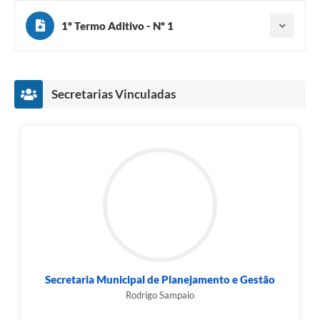
1º Termo Aditivo - Nº 1
Tipo do termo: Termo Aditivo
Ano do aditamento: 2025
Baixar
Assinado em: 30/12/2025
Publicado em: 08/01/2026
Secretarias Vinculadas
Vigência: 31/12/2026
Secretaria Municipal de Planejamento e Gestão
Rodrigo Sampaio