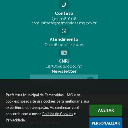
Contato
(31) 2118-6118
comunicacao@esmeraldas.mg.gov.br
Atendimento
Das 08:00h às 17:00h
CNPJ
18.715.466/0001-39
Newsletter
Prefeitura Municipal de Esmeraldas - MG e os
Versão do Sistema:
3.5.3 - 19/06/2026
cookies: nosso site usa cookies para melhorar a sua
Portal atualizado em:
05/08/2026 17:01
Dados Abertos
experiência de navegação. Ao continuar você
ACEITAR
concorda com a nossa
Política de Cookies
e
© Copyright Instar - 2006-2026. Todos os direitos
Privacidade
.
reservados -
Instar Tecnologia
PERSONALIZAR