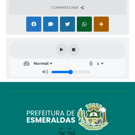
COMPARTILHAR
Secr
etar
ia
Mu
nici
pal
de
Saú
de
Vitór
ia
Alve
s
Ribei
ro