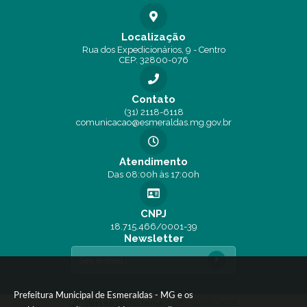
Perei
ra
Localização
Rua dos Expedicionários, 9 - Centro
CEP: 32800-076
Contato
(31) 2118-6118
comunicacao@esmeraldas.mg.gov.br
Atendimento
Das 08:00h às 17:00h
CNPJ
18.715.466/0001-39
Newsletter
Prefeitura Municipal de Esmeraldas - MG e os
Versão do Sistema:
3.5.3 - 19/06/2026