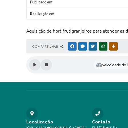
Publicado em
Realização em
Aquisição de hortifrutigranjeiros para atender as
COMPARTILHAR
FACEBOOK
MESSENGER
TWITTER
WHATSAPP
OUTRAS
Velocidade de l
Localização
Contato
Rua dos Expedicionários, 9 - Centro
(31) 2118-6118