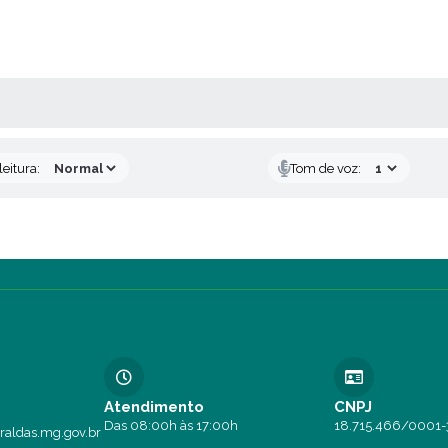
AS MÍDIAS
eitura:
Tom de voz:
Atendimento
CNPJ
Das 08:00h às 17:00h
18.715.466/0001-
aldas.mg.gov.br