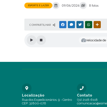
09/06/2026
8 fotos
ESPORTE E LAZER
COMPARTILHAR
FACEBOOK
MESSENGER
TWITTER
WHATSAPP
OUTR
Velocidade de l
Localização
Contato
Rua dos Expedicionários, 9 - Centro
(31) 2118-6118
CEP: 32800-076
comunicacao@esmer