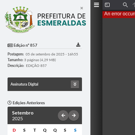
T
F
o
i
An error occur
g
n
g
d
l
e
S
i
d
Edição nº 857
e
b
Postagem:
05 de setembro de 2025 - 16h55
a
r
Tamanho:
3 páginas (4,29 MB)
Descrição:
EDIÇÃO 857
Assinatura Digital
Edições Anteriores
Setembro
2025
D
S
T
Q
Q
S
S