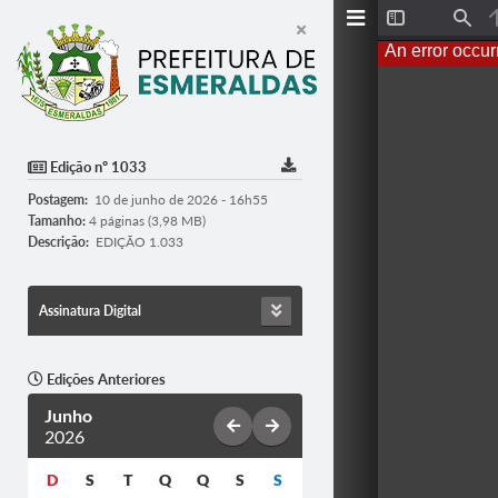
T
F
o
i
An error occur
g
n
g
d
l
e
S
i
d
Edição nº 1033
e
b
Postagem:
10 de junho de 2026 - 16h55
a
r
Tamanho:
4 páginas (3,98 MB)
Descrição:
EDIÇÃO 1.033
Assinatura Digital
Edições Anteriores
Junho
2026
D
S
T
Q
Q
S
S