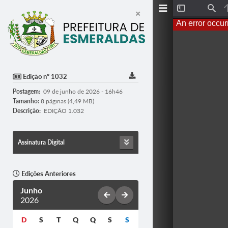
T
F
o
i
An error occur
g
n
g
d
l
e
S
i
d
Edição nº 1032
e
b
Postagem:
09 de junho de 2026 - 16h46
a
r
Tamanho:
8 páginas (4,49 MB)
Descrição:
EDIÇÃO 1.032
Assinatura Digital
Edições Anteriores
Junho
2026
D
S
T
Q
Q
S
S