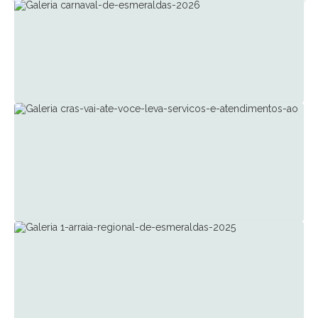
18 de Fev de 2026
Eventos
Carnaval de Esmeraldas 2026
756
visualizações
23 de Ago de 2025
Assistência Social
CRAS Vai Até Você leva serviços e
atendimentos ao bairro Caracóis de Cima
1444
visualizações