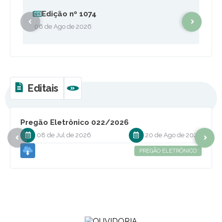
Edição nº
1074
06 de Ago de 2026
0
Editais
VER MAIS
Pregão Eletrônico 022/2026
08 de Jul de 2026
20 de Ago de 2026
PREGÃO ELETRÔNICO