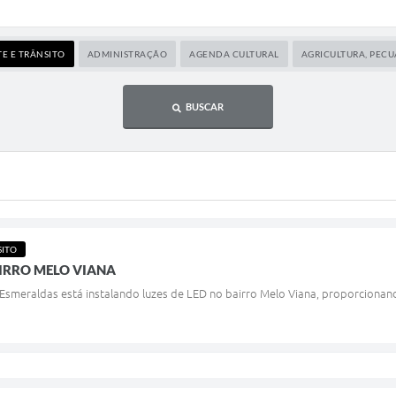
E E TRÂNSITO
ADMINISTRAÇÃO
AGENDA CULTURAL
AGRICULTURA, PECU
BUSCAR
SITO
IRRO MELO VIANA
 Esmeraldas está instalando luzes de LED no bairro Melo Viana, proporcionan