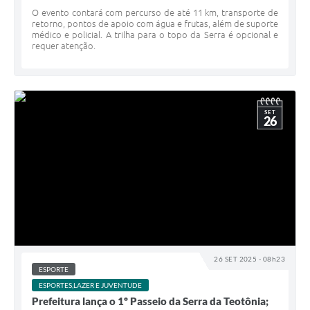
O evento contará com percurso de até 11 km, transporte de
retorno, pontos de apoio com água e frutas, além de suporte
médico e policial. A trilha para o topo da Serra é opcional e
requer atenção.
SET
26
26 SET 2025 - 08h23
ESPORTE
ESPORTES,LAZER E JUVENTUDE
Prefeitura lança o 1º Passeio da Serra da Teotônia;