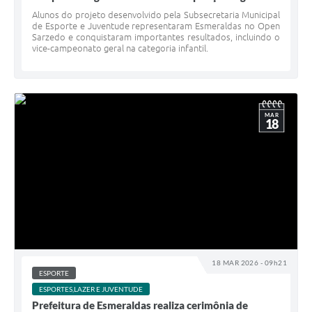
Alunos do projeto desenvolvido pela Subsecretaria Municipal
de Esporte e Juventude representaram Esmeraldas no Open
Sarzedo e conquistaram importantes resultados, incluindo o
vice-campeonato geral na categoria infantil.
MAR
18
18 MAR 2026 - 09h21
ESPORTE
ESPORTES,LAZER E JUVENTUDE
Prefeitura de Esmeraldas realiza cerimônia de