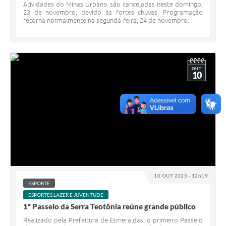
Atividades do Minas Urbano são canceladas neste domingo,
23 de novembro, devido às fortes chuvas. Programação
retorna normalmente na segunda-feira, 24 de novembro.
OUT
10
10 OUT 2025 - 12h19
ESPORTE
ESPORTES,LAZER E JUVENTUDE
1º Passeio da Serra Teotônia reúne grande público
Realizado pela Prefeitura de Esmeraldas, o primeiro Passeio