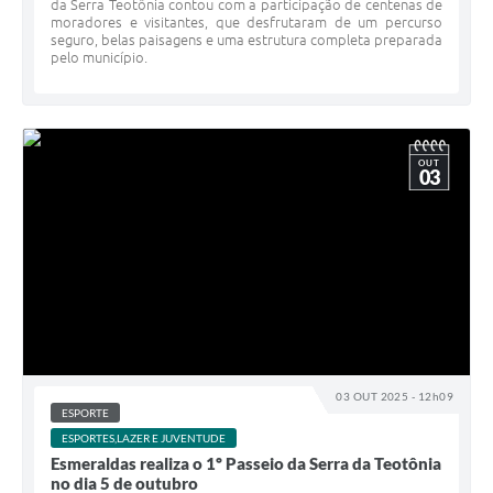
da Serra Teotônia contou com a participação de centenas de
moradores e visitantes, que desfrutaram de um percurso
seguro, belas paisagens e uma estrutura completa preparada
pelo município.
OUT
03
03 OUT 2025 - 12h09
ESPORTE
ESPORTES,LAZER E JUVENTUDE
Esmeraldas realiza o 1º Passeio da Serra da Teotônia
no dia 5 de outubro