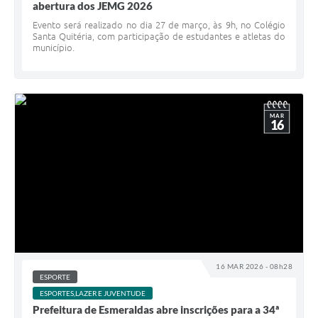
abertura dos JEMG 2026
Evento será realizado no dia 27 de março, às 9h, no Colégio
Santa Quitéria, com participação de estudantes e atletas do
município.
MAR
16
16 MAR 2026 - 08h28
ESPORTE
ESPORTES,LAZER E JUVENTUDE
Prefeitura de Esmeraldas abre inscrições para a 34ª