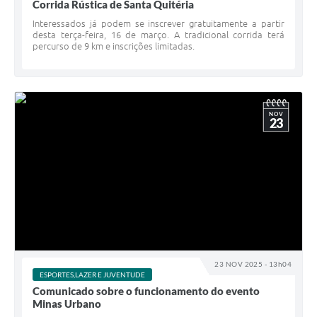
Corrida Rústica de Santa Quitéria
Interessados já podem se inscrever gratuitamente a partir
desta terça-feira, 16 de março. A tradicional corrida terá
percurso de 9 km e inscrições limitadas.
NOV
23
23 NOV 2025 - 13h04
ESPORTES,LAZER E JUVENTUDE
Comunicado sobre o funcionamento do evento
Minas Urbano