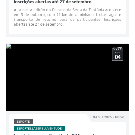
inscrições abertas até 27 de setembro
A primeira edição do Passeio da Serra da Teotônia acontece
em 5 de outubro, com 11 km de caminhada, frutas, água e
transporte de retorno para os participantes. Inscrições
abertas até 27 de setembro.
SET
04
04 SET 2025 - 18h50
ESPORTE
ESPORTES,LAZER E JUVENTUDE