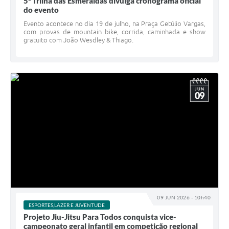
5ª Trilha das Esmeraldas divulga cronograma oficial
do evento
Evento acontece no dia 19 de julho, na Praça Getúlio Vargas,
com provas de mountain bike, corrida, caminhada e show
gratuito com João Wesdley & Thiago.
JUN
09
09 JUN 2026 - 10h40
ESPORTES,LAZER E JUVENTUDE
Projeto Jiu-Jitsu Para Todos conquista vice-
campeonato geral infantil em competição regional