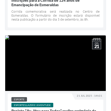
Inscrições para a Corrida de 124 anos de
Emancipação de Esmeraldas
Corrida comemorativa será realizada no Centro de
Esmeraldas. O formulário de inscrição estará disponível
nesta publicação a partir do dia 5 de setembro, às 8h.
JUL
21
21 JUL 2025 - 14h31
ESPORTE
ESPORTES,LAZER E JUVENTUDE
Projeto “Jiu-Jítsu para Todos” realiza cerimônia de