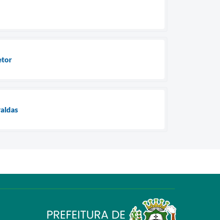
etor
raldas