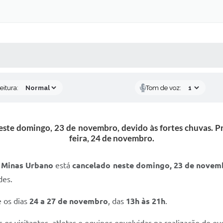
 MÍDIAS
RECEBA NOTÍCIAS
eitura:
Tom de voz:
este domingo, 23 de novembro, devido às fortes chuvas.
feira, 24 de novembro.
o
Minas Urbano
está
cancelado neste domingo, 23 de novem
des.
 os dias
24 a 27 de novembro
, das
13h às 21h
.