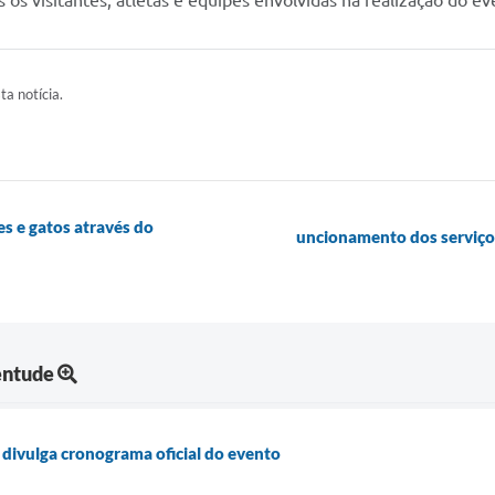
os visitantes, atletas e equipes envolvidas na realização do ev
ta notícia.
es e gatos através do
uncionamento dos serviços
entude
 divulga cronograma oficial do evento