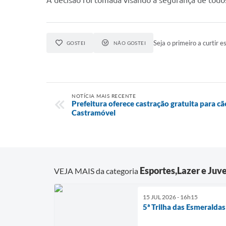
A decisão foi tomada visando a segurança de todos 
Seja o primeiro a curtir es
GOSTEI
NÃO GOSTEI
NOTÍCIA MAIS RECENTE
Prefeitura oferece castração gratuita para cã
Castramóvel
Esportes,Lazer e Juv
VEJA MAIS da categoria
15 JUL 2026 - 16h15
5ª Trilha das Esmeraldas