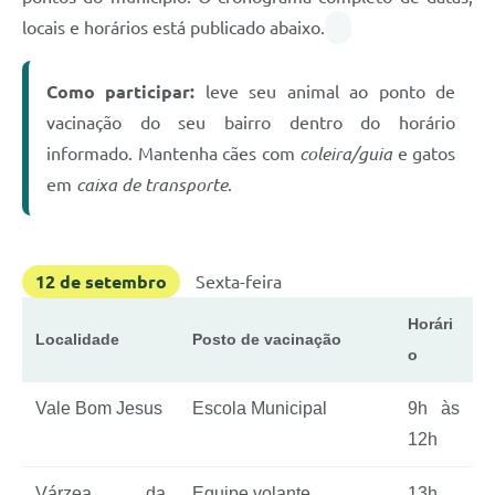
locais e horários está publicado abaixo.
Como participar:
leve seu animal ao ponto de
vacinação do seu bairro dentro do horário
informado. Mantenha cães com
coleira/guia
e gatos
em
caixa de transporte
.
12 de setembro
Sexta-feira
Horári
Localidade
Posto de vacinação
o
Vale Bom Jesus
Escola Municipal
9h às
12h
Várzea da
Equipe volante
13h