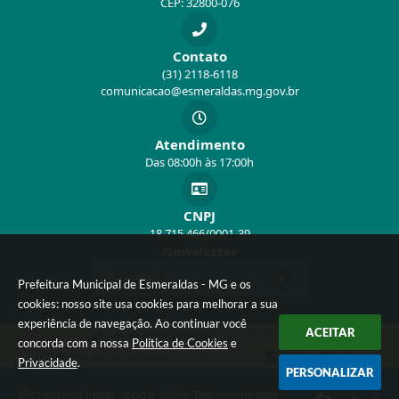
CEP: 32800-076
Contato
(31) 2118-6118
comunicacao@esmeraldas.mg.gov.br
Atendimento
Das 08:00h às 17:00h
CNPJ
18.715.466/0001-39
Newsletter
Prefeitura Municipal de Esmeraldas - MG e os
cookies: nosso site usa cookies para melhorar a sua
experiência de navegação. Ao continuar você
ACEITAR
Versão do Sistema:
3.5.3 - 19/06/2026
concorda com a nossa
Política de Cookies
e
Portal atualizado em:
06/08/2026 13:41
Dados Abertos
Privacidade
.
PERSONALIZAR
© Copyright Instar - 2006-2026. Todos os direitos