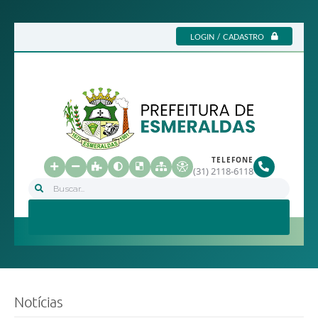
Ir para o conteúdo
LOGIN / CADASTRO
TELEFONE
(31) 2118-6118
Buscar...
Notícias