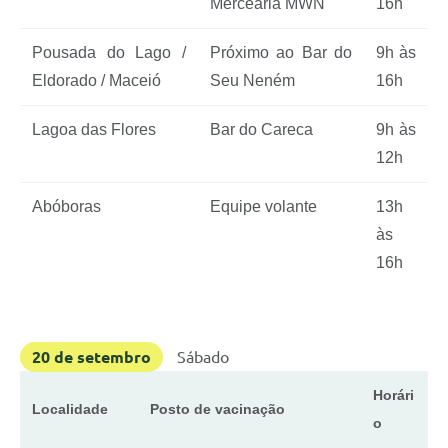
Mercearia MWN
16h
Pousada do Lago /
Próximo ao Bar do
9h às
Eldorado / Maceió
Seu Neném
16h
Lagoa das Flores
Bar do Careca
9h às
12h
Abóboras
Equipe volante
13h
às
16h
20 de setembro
Sábado
Horári
Localidade
Posto de vacinação
o