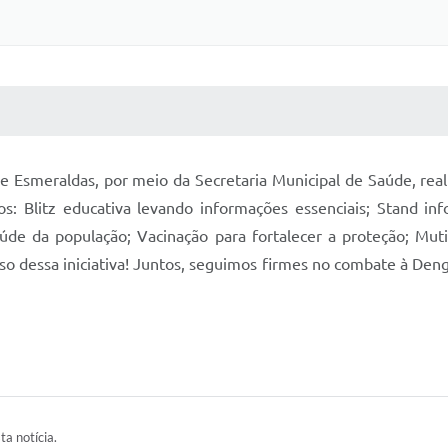
 MÍDIAS
RECEBA NOTÍCIAS
de Esmeraldas, por meio da Secretaria Municipal de Saúde, real
os: Blitz educativa levando informações essenciais; Stand in
aúde da população; Vacinação para fortalecer a proteção; Mu
sso dessa iniciativa! Juntos, seguimos firmes no combate à Deng
ta notícia.