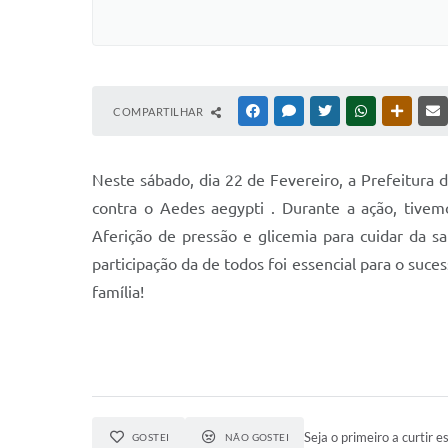
COMPARTILHAR
FACEBOOK
MESSENGER
TWITTER
WHATSAPP
OUTRAS
Neste sábado, dia 22 de Fevereiro, a Prefeitura 
contra o Aedes aegypti . Durante a ação, tivem
Aferição de pressão e glicemia para cuidar da s
participação da de todos foi essencial para o suce
família!
Seja o primeiro a curtir es
GOSTEI
NÃO GOSTEI